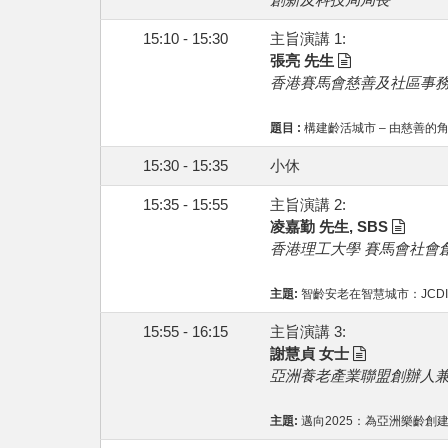
15:10 - 15:30
主旨演講 1:
張亮 先生
香港賽馬會慈善及社區事
題目 :
構建齡活城市 – 由慈善的
15:30 - 15:35
小休
15:35 - 15:55
主旨演講 2:
凌嘉勤 先生, SBS
香港理工大學 賽馬會社會
主題:
智齡安老在智慧城市：JCD
15:55 - 16:15
主旨演講 3:
謝慧貞 女士
亞洲養老產業聯盟創辦人
主題:
邁向2025：為亞洲樂齡創