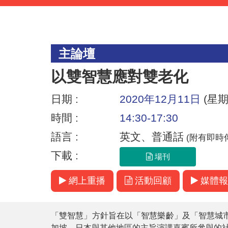
主論壇
以雙智慧應對雙老化
日期 :
2020年12月11日
(星期
時間 :
14:30-17:30
語言 :
英文、普通話
(附有即時
下載 :
場刊
網上重播
活動回顧
媒體報
「雙智慧」方針旨在以「智慧樂齡」及「智慧城
加坡、日本與其他地區的主旨演講嘉賓所參與的