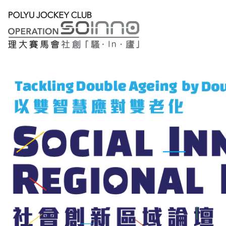
大
堂
報
名
專
題
研
討
主