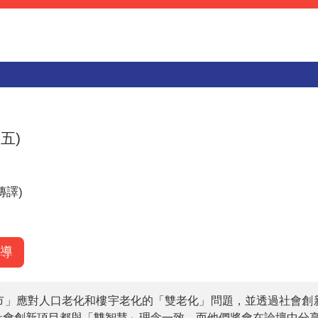
五)
傳譯)
導
市」應對人口老化和樓宇老化的「雙老化」問題，並透過社會創
社會創新項目都與「雙智慧」理念一致，而他們將會在論壇中分