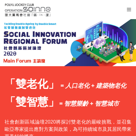
大
堂
報
「雙老化」
名
= 人口老化 + 建築物老化
專
「雙智慧」
= 智慧樂齡 + 智慧城市
題
研
討
社會創新區域論壇2020將探討雙老化的嚴峻挑戰，並召集
歐亞專家提出應對方案與政策，為可持續城市及其居民帶來
主