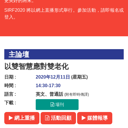
更美好的將來。
論
SIRF2020 將以網上直播形式舉行。參加活動，請即報名或
壇
登入。
ENG
主論壇
以雙智慧應對雙老化
日期 :
2020年12月11日
(星期五)
時間 :
14:30-17:30
語言 :
英文、普通話
(附有即時傳譯)
下載 :
場刊
網上重播
活動回顧
媒體報導