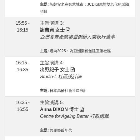
主題:
智齡安老在智慧城市：JCDISI應對雙老化的試驗
項目
15:55 -
主旨演講 3:
16:15
謝慧貞 女士
亞洲養老產業聯盟創辦人兼執行董事
主題:
邁向2025：為亞洲樂齡創建互聯社區
16:15 -
主旨演講 4:
16:35
出野紀子 女士
Studio-L 社區設計師
主題:
日本高齡社會社區設計
16:35 -
主旨演講 5:
16:55
Anna DIXON 博士
Centre for Ageing Better 行政總裁
主題:
共創樂齡年代